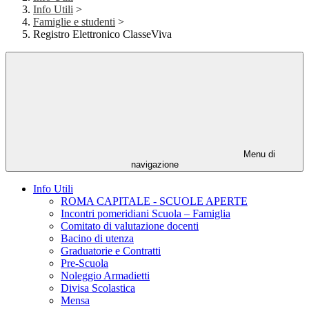
Info Utili
>
Famiglie e studenti
>
Registro Elettronico ClasseViva
Menu di
navigazione
Info Utili
ROMA CAPITALE - SCUOLE APERTE
Incontri pomeridiani Scuola – Famiglia
Comitato di valutazione docenti
Bacino di utenza
Graduatorie e Contratti
Pre-Scuola
Noleggio Armadietti
Divisa Scolastica
Mensa