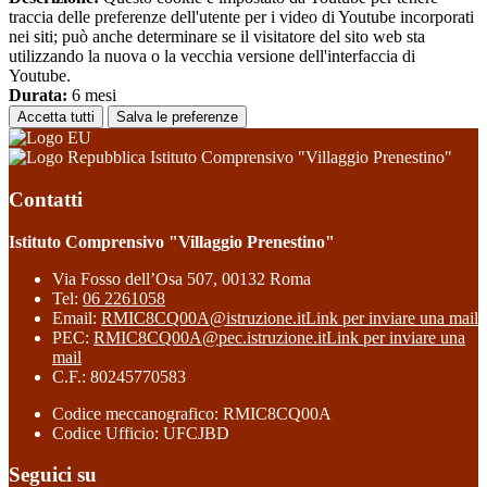
traccia delle preferenze dell'utente per i video di Youtube incorporati
nei siti; può anche determinare se il visitatore del sito web sta
utilizzando la nuova o la vecchia versione dell'interfaccia di
Youtube.
Durata:
6 mesi
Accetta tutti
Salva le preferenze
Istituto Comprensivo "Villaggio Prenestino"
Contatti
Istituto Comprensivo "Villaggio Prenestino"
Via Fosso dell’Osa 507, 00132 Roma
Tel:
06 2261058
Email:
RMIC8CQ00A@istruzione.it
Link per inviare una mail
PEC:
RMIC8CQ00A@pec.istruzione.it
Link per inviare una
mail
C.F.: 80245770583
Codice meccanografico: RMIC8CQ00A
Codice Ufficio: UFCJBD
Seguici su