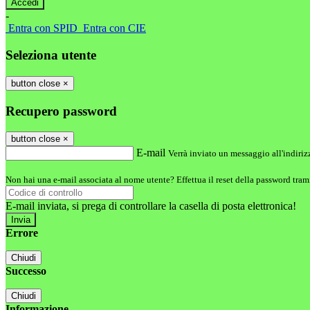
-
Entra con SPID
Entra con CIE
Seleziona utente
button close
×
Recupero password
button close
×
E-mail
Verrà inviato un messaggio all'indirizz
Non hai una e-mail associata al nome utente? Effettua il reset della password tram
E-mail inviata, si prega di controllare la casella di posta elettronica!
Errore
Chiudi
Successo
Chiudi
Informazione