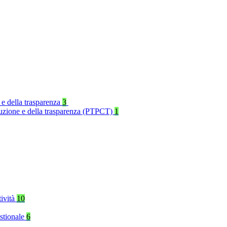
 e della trasparenza
3
rruzione e della trasparenza (PTPCT)
1
tività
10
stionale
6