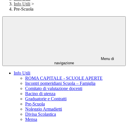
Info Utili
>
Pre-Scuola
Menu di
navigazione
Info Utili
ROMA CAPITALE - SCUOLE APERTE
Incontri pomeridiani Scuola – Famiglia
Comitato di valutazione docenti
Bacino di utenza
Graduatorie e Contratti
Pre-Scuola
Noleggio Armadietti
Divisa Scolastica
Mensa