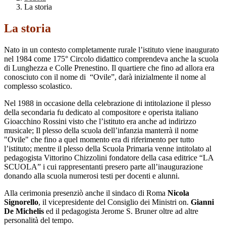
La storia
La storia
Nato in un contesto completamente rurale l’istituto viene inaugurato
nel 1984 come 175° Circolo didattico comprendeva anche la scuola
di Lunghezza e Colle Prenestino. Il quartiere che fino ad allora era
conosciuto con il nome di “Ovile”, darà inizialmente il nome al
complesso scolastico.
Nel 1988 in occasione della celebrazione di intitolazione il plesso
della secondaria fu dedicato al compositore e operista italiano
Gioacchino Rossini visto che l’istituto era anche ad indirizzo
musicale; Il plesso della scuola dell’infanzia manterrà il nome
"Ovile" che fino a quel momento era di riferimento per tutto
l’istituto; mentre il plesso della Scuola Primaria venne intitolato al
pedagogista Vittorino Chizzolini fondatore della casa editrice “LA
SCUOLA” i cui rappresentanti presero parte all’inaugurazione
donando alla scuola numerosi testi per docenti e alunni.
Alla cerimonia presenziò anche il sindaco di Roma
Nicola
Signorello
, il vicepresidente del Consiglio dei Ministri on.
Gianni
De Michelis
ed il pedagogista Jerome S. Bruner oltre ad altre
personalità del tempo.