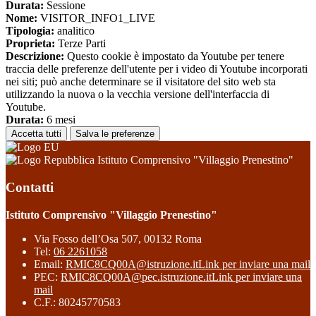
Durata:
Sessione
Nome:
VISITOR_INFO1_LIVE
Tipologia:
analitico
Proprieta:
Terze Parti
Descrizione:
Questo cookie è impostato da Youtube per tenere
traccia delle preferenze dell'utente per i video di Youtube incorporati
nei siti; può anche determinare se il visitatore del sito web sta
utilizzando la nuova o la vecchia versione dell'interfaccia di
Youtube.
Durata:
6 mesi
Accetta tutti
Salva le preferenze
Istituto Comprensivo "Villaggio Prenestino"
Contatti
Istituto Comprensivo "Villaggio Prenestino"
Via Fosso dell’Osa 507, 00132 Roma
Tel:
06 2261058
Email:
RMIC8CQ00A@istruzione.it
Link per inviare una mail
PEC:
RMIC8CQ00A@pec.istruzione.it
Link per inviare una
mail
C.F.: 80245770583