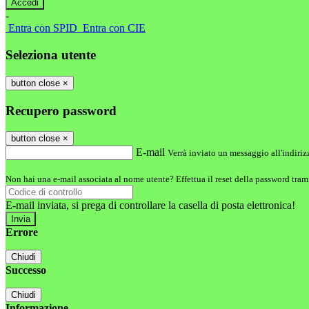
-
Entra con SPID
Entra con CIE
Seleziona utente
button close
×
Recupero password
button close
×
E-mail
Verrà inviato un messaggio all'indirizz
Non hai una e-mail associata al nome utente? Effettua il reset della password tram
E-mail inviata, si prega di controllare la casella di posta elettronica!
Errore
Chiudi
Successo
Chiudi
Informazione