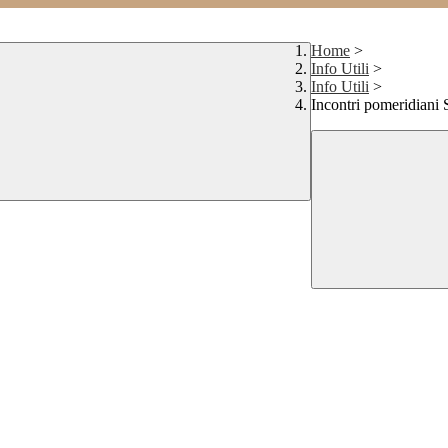
Home
>
Info Utili
>
Info Utili
>
Incontri pomeridiani 