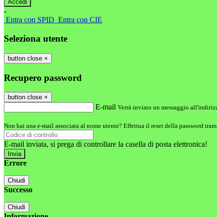
-
Entra con SPID
Entra con CIE
Seleziona utente
button close
×
Recupero password
button close
×
E-mail
Verrà inviato un messaggio all'indirizz
Non hai una e-mail associata al nome utente? Effettua il reset della password tram
E-mail inviata, si prega di controllare la casella di posta elettronica!
Errore
Chiudi
Successo
Chiudi
Informazione