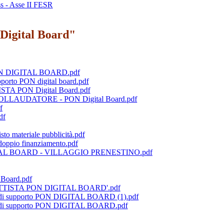
 - Asse II FESR
Digital Board"
 PON DIGITAL BOARD.pdf
porto PON digital board.pdf
STA PON Digital Board.pdf
 COLLAUDATORE - PON Digital Board.pdf
f
df
 materiale pubblicità.pdf
oppio finanziamento.pdf
ITAL BOARD - VILLAGGIO PRENESTINO.pdf
Board.pdf
GETTISTA PON DIGITAL BOARD'.pdf
e di supporto PON DIGITAL BOARD (1).pdf
e di supporto PON DIGITAL BOARD.pdf