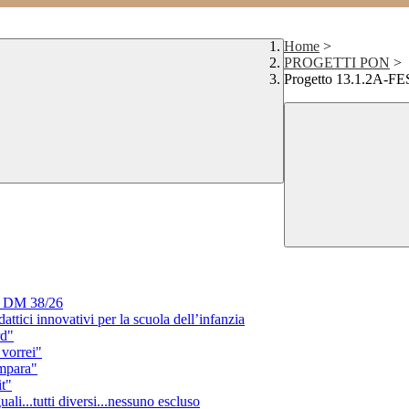
Home
>
PROGETTI PON
>
Progetto 13.1.2A-F
li DM 38/26
ci innovativi per la scuola dell’infanzia
rd"
vorrei"
mpara"
t"
...tutti diversi...nessuno escluso