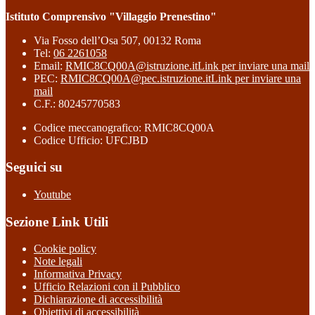
Istituto Comprensivo "Villaggio Prenestino"
Via Fosso dell’Osa 507, 00132 Roma
Tel:
06 2261058
Email:
RMIC8CQ00A@istruzione.it
Link per inviare una mail
PEC:
RMIC8CQ00A@pec.istruzione.it
Link per inviare una
mail
C.F.: 80245770583
Codice meccanografico: RMIC8CQ00A
Codice Ufficio: UFCJBD
Seguici su
Youtube
Sezione Link Utili
Cookie policy
Note legali
Informativa Privacy
Ufficio Relazioni con il Pubblico
Dichiarazione di accessibilità
Obiettivi di accessibilità