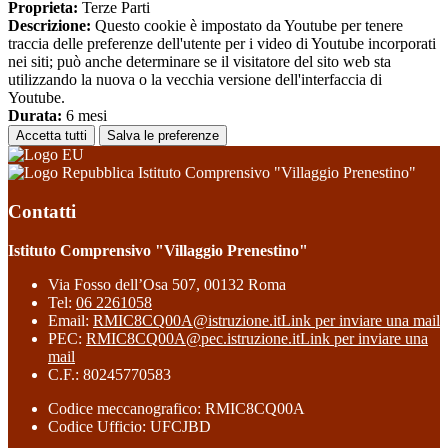
Proprieta:
Terze Parti
Descrizione:
Questo cookie è impostato da Youtube per tenere
traccia delle preferenze dell'utente per i video di Youtube incorporati
nei siti; può anche determinare se il visitatore del sito web sta
utilizzando la nuova o la vecchia versione dell'interfaccia di
Youtube.
Durata:
6 mesi
Accetta tutti
Salva le preferenze
Istituto Comprensivo "Villaggio Prenestino"
Contatti
Istituto Comprensivo "Villaggio Prenestino"
Via Fosso dell’Osa 507, 00132 Roma
Tel:
06 2261058
Email:
RMIC8CQ00A@istruzione.it
Link per inviare una mail
PEC:
RMIC8CQ00A@pec.istruzione.it
Link per inviare una
mail
C.F.: 80245770583
Codice meccanografico: RMIC8CQ00A
Codice Ufficio: UFCJBD