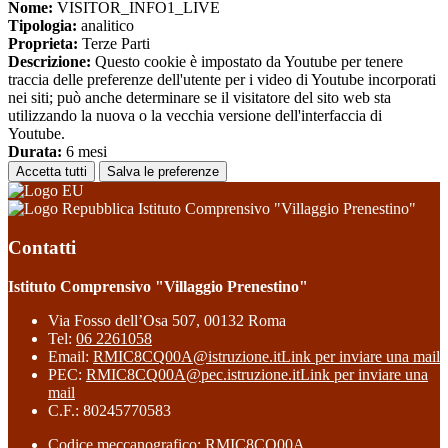
Nome:
VISITOR_INFO1_LIVE
Tipologia:
analitico
Proprieta:
Terze Parti
Descrizione:
Questo cookie è impostato da Youtube per tenere
traccia delle preferenze dell'utente per i video di Youtube incorporati
nei siti; può anche determinare se il visitatore del sito web sta
utilizzando la nuova o la vecchia versione dell'interfaccia di
Youtube.
Durata:
6 mesi
Accetta tutti
Salva le preferenze
Istituto Comprensivo "Villaggio Prenestino"
Contatti
Istituto Comprensivo "Villaggio Prenestino"
Via Fosso dell’Osa 507, 00132 Roma
Tel:
06 2261058
Email:
RMIC8CQ00A@istruzione.it
Link per inviare una mail
PEC:
RMIC8CQ00A@pec.istruzione.it
Link per inviare una
mail
C.F.: 80245770583
Codice meccanografico: RMIC8CQ00A