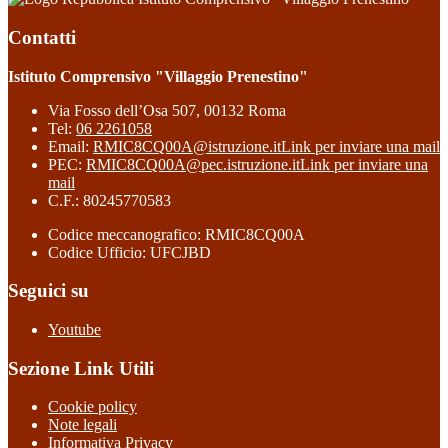
Contatti
Istituto Comprensivo "Villaggio Prenestino"
Via Fosso dell’Osa 507, 00132 Roma
Tel:
06 2261058
Email:
RMIC8CQ00A@istruzione.it
Link per inviare una mail
PEC:
RMIC8CQ00A@pec.istruzione.it
Link per inviare una
mail
C.F.: 80245770583
Codice meccanografico: RMIC8CQ00A
Codice Ufficio: UFCJBD
Seguici su
Youtube
Sezione Link Utili
Cookie policy
Note legali
Informativa Privacy