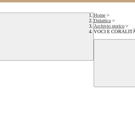
Home
>
Didattica
>
Archivio storico
>
VOCI E CORALIT