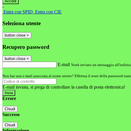
-
Entra con SPID
Entra con CIE
Seleziona utente
button close
×
Recupero password
button close
×
E-mail
Verrà inviato un messaggio all'indirizz
Non hai una e-mail associata al nome utente? Effettua il reset della password tram
E-mail inviata, si prega di controllare la casella di posta elettronica!
Errore
Chiudi
Successo
Chiudi
Informazione