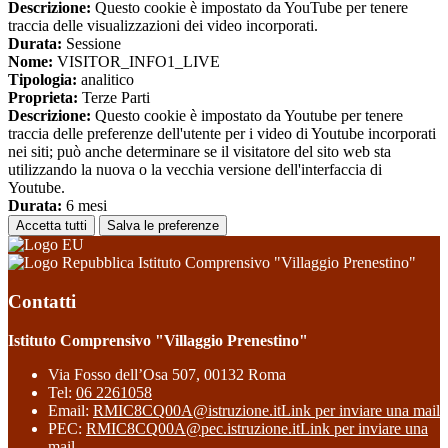
Descrizione:
Questo cookie è impostato da YouTube per tenere
traccia delle visualizzazioni dei video incorporati.
Durata:
Sessione
Nome:
VISITOR_INFO1_LIVE
Tipologia:
analitico
Proprieta:
Terze Parti
Descrizione:
Questo cookie è impostato da Youtube per tenere
traccia delle preferenze dell'utente per i video di Youtube incorporati
nei siti; può anche determinare se il visitatore del sito web sta
utilizzando la nuova o la vecchia versione dell'interfaccia di
Youtube.
Durata:
6 mesi
Accetta tutti
Salva le preferenze
Istituto Comprensivo "Villaggio Prenestino"
Contatti
Istituto Comprensivo "Villaggio Prenestino"
Via Fosso dell’Osa 507, 00132 Roma
Tel:
06 2261058
Email:
RMIC8CQ00A@istruzione.it
Link per inviare una mail
PEC:
RMIC8CQ00A@pec.istruzione.it
Link per inviare una
mail