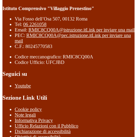
Istituto Comprensivo "Villaggio Prenestino"
Via Fosso dell’Osa 507, 00132 Roma
Tel:
06 2261058
Email:
RMIC8CQ00A@istruzione.it
Link per inviare una mail
PEC:
RMIC8CQ00A@pec.istruzione.it
Link per inviare una
mail
C.F.: 80245770583
Codice meccanografico: RMIC8CQ00A
Codice Ufficio: UFCJBD
Seguici su
Youtube
Sezione Link Utili
Cookie policy
Note legali
Informativa Privacy
Ufficio Relazioni con il Pubblico
Dichiarazione di accessibilità
Obiettivi di accessibilità