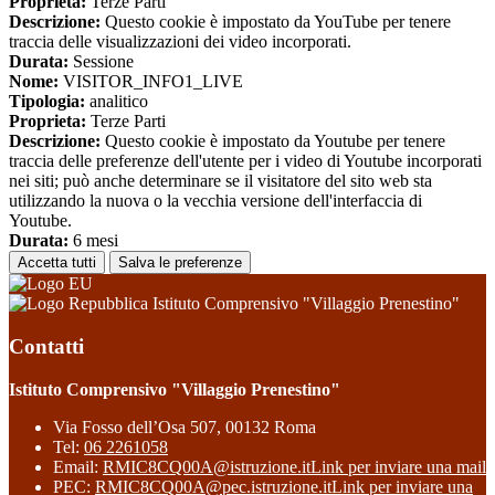
Proprieta:
Terze Parti
Descrizione:
Questo cookie è impostato da YouTube per tenere
traccia delle visualizzazioni dei video incorporati.
Durata:
Sessione
Nome:
VISITOR_INFO1_LIVE
Tipologia:
analitico
Proprieta:
Terze Parti
Descrizione:
Questo cookie è impostato da Youtube per tenere
traccia delle preferenze dell'utente per i video di Youtube incorporati
nei siti; può anche determinare se il visitatore del sito web sta
utilizzando la nuova o la vecchia versione dell'interfaccia di
Youtube.
Durata:
6 mesi
Accetta tutti
Salva le preferenze
Istituto Comprensivo "Villaggio Prenestino"
Contatti
Istituto Comprensivo "Villaggio Prenestino"
Via Fosso dell’Osa 507, 00132 Roma
Tel:
06 2261058
Email:
RMIC8CQ00A@istruzione.it
Link per inviare una mail
PEC:
RMIC8CQ00A@pec.istruzione.it
Link per inviare una