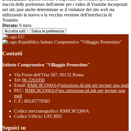
traccia delle preferenze dell'utente per i video di Youtube incorporati
nei siti; può anche determinare se il visitatore del sito web sta
utilizzando la nuova o la vecchia versione dell'interfaccia di
Youtube.
Durata:
6 mesi
Accetta tutti
Salva le preferenze
Istituto Comprensivo "Villaggio Prenestino"
Contatti
Istituto Comprensivo "Villaggio Prenestino"
Via Fosso dell’Osa 507, 00132 Roma
Tel:
06 2261058
Email:
RMIC8CQ00A@istruzione.it
Link per inviare una mail
PEC:
RMIC8CQ00A@pec.istruzione.it
Link per inviare una
mail
C.F.: 80245770583
Codice meccanografico: RMIC8CQ00A
Codice Ufficio: UFCJBD
Seguici su