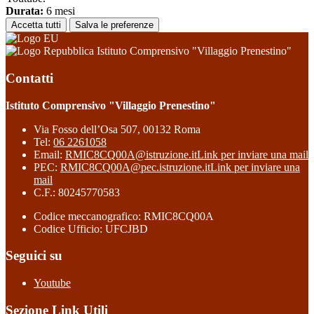
Durata:
6 mesi
Accetta tutti
Salva le preferenze
Istituto Comprensivo "Villaggio Prenestino"
Contatti
Istituto Comprensivo "Villaggio Prenestino"
Via Fosso dell’Osa 507, 00132 Roma
Tel:
06 2261058
Email:
RMIC8CQ00A@istruzione.it
Link per inviare una mail
PEC:
RMIC8CQ00A@pec.istruzione.it
Link per inviare una
mail
C.F.: 80245770583
Codice meccanografico: RMIC8CQ00A
Codice Ufficio: UFCJBD
Seguici su
Youtube
Sezione Link Utili