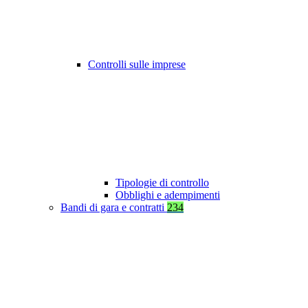
Controlli sulle imprese
Tipologie di controllo
Obblighi e adempimenti
Bandi di gara e contratti
234