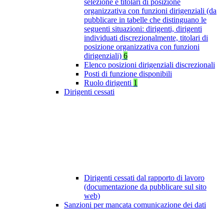
selezione e titolari di posizione
organizzativa con funzioni dirigenziali (da
pubblicare in tabelle che distinguano le
seguenti situazioni: dirigenti, dirigenti
individuati discrezionalmente, titolari di
posizione organizzativa con funzioni
dirigenziali)
6
Elenco posizioni dirigenziali discrezionali
Posti di funzione disponibili
Ruolo dirigenti
1
Dirigenti cessati
Dirigenti cessati dal rapporto di lavoro
(documentazione da pubblicare sul sito
web)
Sanzioni per mancata comunicazione dei dati