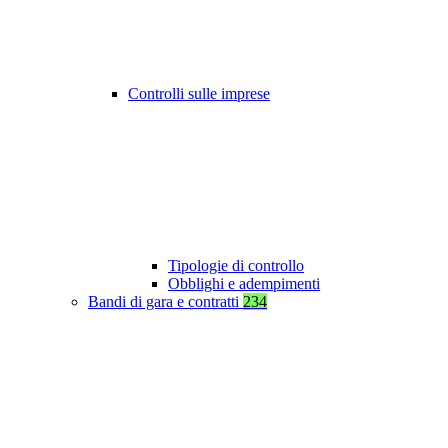
Controlli sulle imprese
Tipologie di controllo
Obblighi e adempimenti
Bandi di gara e contratti
234