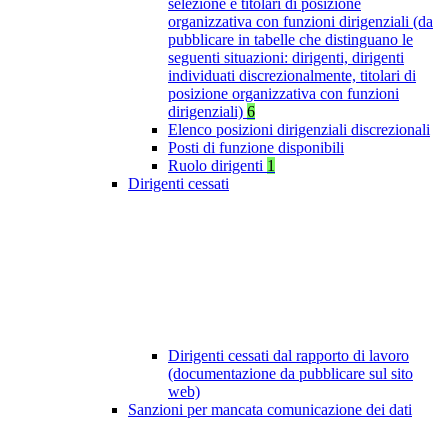
selezione e titolari di posizione
organizzativa con funzioni dirigenziali (da
pubblicare in tabelle che distinguano le
seguenti situazioni: dirigenti, dirigenti
individuati discrezionalmente, titolari di
posizione organizzativa con funzioni
dirigenziali)
6
Elenco posizioni dirigenziali discrezionali
Posti di funzione disponibili
Ruolo dirigenti
1
Dirigenti cessati
Dirigenti cessati dal rapporto di lavoro
(documentazione da pubblicare sul sito
web)
Sanzioni per mancata comunicazione dei dati