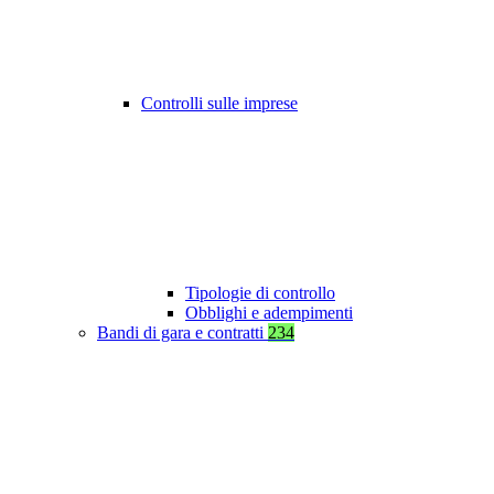
Controlli sulle imprese
Tipologie di controllo
Obblighi e adempimenti
Bandi di gara e contratti
234