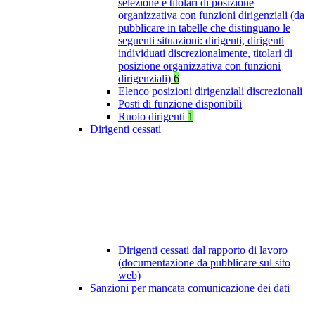
selezione e titolari di posizione
organizzativa con funzioni dirigenziali (da
pubblicare in tabelle che distinguano le
seguenti situazioni: dirigenti, dirigenti
individuati discrezionalmente, titolari di
posizione organizzativa con funzioni
dirigenziali)
6
Elenco posizioni dirigenziali discrezionali
Posti di funzione disponibili
Ruolo dirigenti
1
Dirigenti cessati
Dirigenti cessati dal rapporto di lavoro
(documentazione da pubblicare sul sito
web)
Sanzioni per mancata comunicazione dei dati