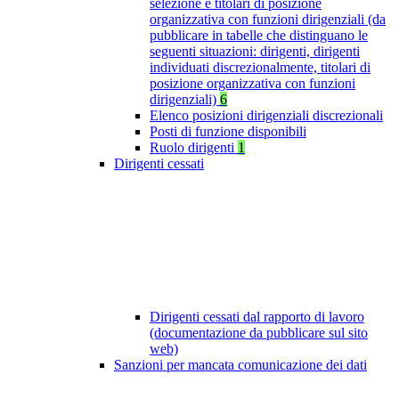
selezione e titolari di posizione
organizzativa con funzioni dirigenziali (da
pubblicare in tabelle che distinguano le
seguenti situazioni: dirigenti, dirigenti
individuati discrezionalmente, titolari di
posizione organizzativa con funzioni
dirigenziali)
6
Elenco posizioni dirigenziali discrezionali
Posti di funzione disponibili
Ruolo dirigenti
1
Dirigenti cessati
Dirigenti cessati dal rapporto di lavoro
(documentazione da pubblicare sul sito
web)
Sanzioni per mancata comunicazione dei dati