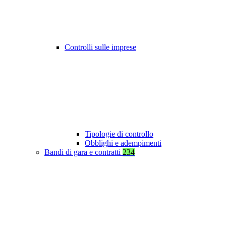
Controlli sulle imprese
Tipologie di controllo
Obblighi e adempimenti
Bandi di gara e contratti
234