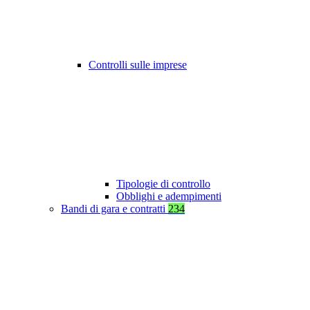
Controlli sulle imprese
Tipologie di controllo
Obblighi e adempimenti
Bandi di gara e contratti
234