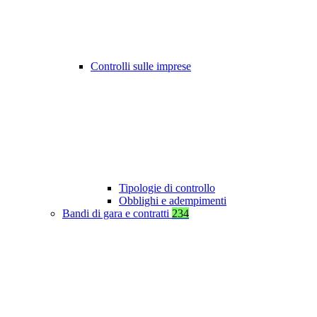
Controlli sulle imprese
Tipologie di controllo
Obblighi e adempimenti
Bandi di gara e contratti
234