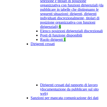
selezione e titolari di posizione
organizzativa con funzioni dirigenziali (da
pubblicare in tabelle che distinguano le
seguenti situazioni: dirigenti, dirigenti
individuati discrezionalmente, titolari di
posizione organizzativa con funzioni
dirigenziali)
6
Elenco posizioni dirigenziali discrezionali
Posti di funzione disponibili
Ruolo dirigenti
1
Dirigenti cessati
Dirigenti cessati dal rapporto di lavoro
(documentazione da pubblicare sul sito
web)
Sanzioni per mancata comunicazione dei dati