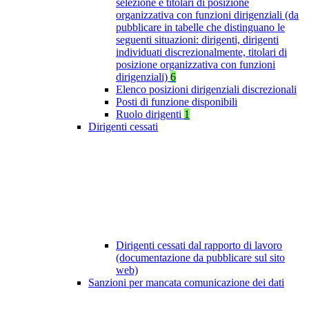
selezione e titolari di posizione
organizzativa con funzioni dirigenziali (da
pubblicare in tabelle che distinguano le
seguenti situazioni: dirigenti, dirigenti
individuati discrezionalmente, titolari di
posizione organizzativa con funzioni
dirigenziali)
6
Elenco posizioni dirigenziali discrezionali
Posti di funzione disponibili
Ruolo dirigenti
1
Dirigenti cessati
Dirigenti cessati dal rapporto di lavoro
(documentazione da pubblicare sul sito
web)
Sanzioni per mancata comunicazione dei dati