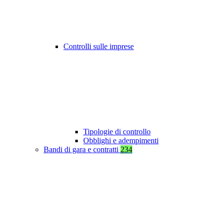
Controlli sulle imprese
Tipologie di controllo
Obblighi e adempimenti
Bandi di gara e contratti
234