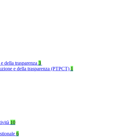
 e della trasparenza
3
rruzione e della trasparenza (PTPCT)
1
tività
10
stionale
6