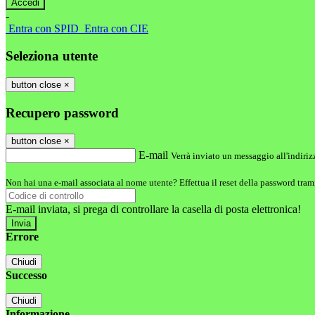
-
Entra con SPID
Entra con CIE
Seleziona utente
button close
×
Recupero password
button close
×
E-mail
Verrà inviato un messaggio all'indirizz
Non hai una e-mail associata al nome utente? Effettua il reset della password tram
E-mail inviata, si prega di controllare la casella di posta elettronica!
Errore
Chiudi
Successo
Chiudi
Informazione