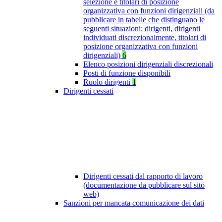
selezione e titolari di posizione
organizzativa con funzioni dirigenziali (da
pubblicare in tabelle che distinguano le
seguenti situazioni: dirigenti, dirigenti
individuati discrezionalmente, titolari di
posizione organizzativa con funzioni
dirigenziali)
6
Elenco posizioni dirigenziali discrezionali
Posti di funzione disponibili
Ruolo dirigenti
1
Dirigenti cessati
Dirigenti cessati dal rapporto di lavoro
(documentazione da pubblicare sul sito
web)
Sanzioni per mancata comunicazione dei dati