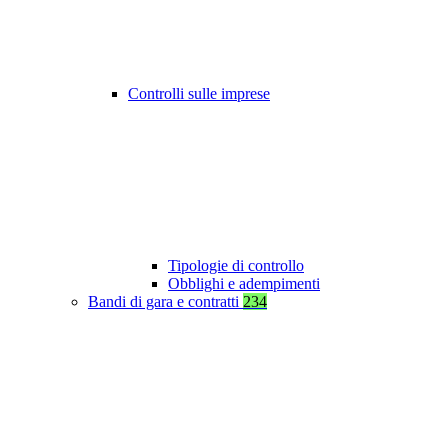
Controlli sulle imprese
Tipologie di controllo
Obblighi e adempimenti
Bandi di gara e contratti
234