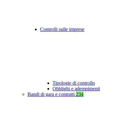
Controlli sulle imprese
Tipologie di controllo
Obblighi e adempimenti
Bandi di gara e contratti
234