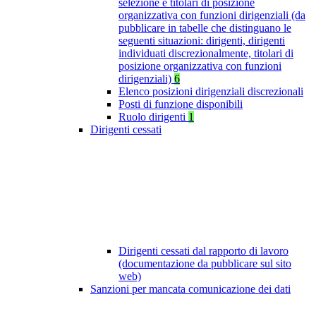
selezione e titolari di posizione
organizzativa con funzioni dirigenziali (da
pubblicare in tabelle che distinguano le
seguenti situazioni: dirigenti, dirigenti
individuati discrezionalmente, titolari di
posizione organizzativa con funzioni
dirigenziali)
6
Elenco posizioni dirigenziali discrezionali
Posti di funzione disponibili
Ruolo dirigenti
1
Dirigenti cessati
Dirigenti cessati dal rapporto di lavoro
(documentazione da pubblicare sul sito
web)
Sanzioni per mancata comunicazione dei dati