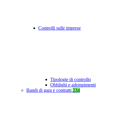
Controlli sulle imprese
Tipologie di controllo
Obblighi e adempimenti
Bandi di gara e contratti
234