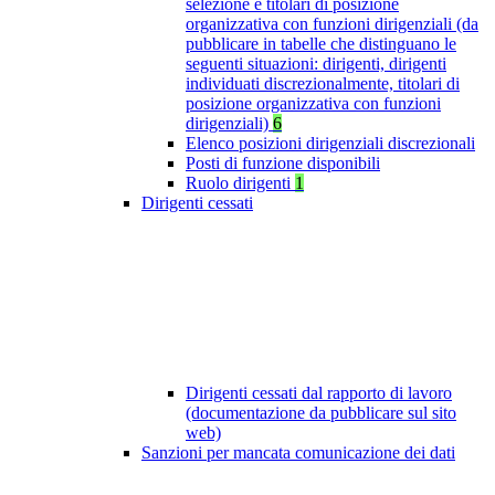
selezione e titolari di posizione
organizzativa con funzioni dirigenziali (da
pubblicare in tabelle che distinguano le
seguenti situazioni: dirigenti, dirigenti
individuati discrezionalmente, titolari di
posizione organizzativa con funzioni
dirigenziali)
6
Elenco posizioni dirigenziali discrezionali
Posti di funzione disponibili
Ruolo dirigenti
1
Dirigenti cessati
Dirigenti cessati dal rapporto di lavoro
(documentazione da pubblicare sul sito
web)
Sanzioni per mancata comunicazione dei dati