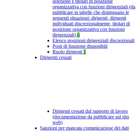
selezione e titolari di posizione
organizzativa con funzioni dirigenziali (da
pubblicare in tabelle che distinguano le
seguenti situazioni: dirigenti, dirigenti
individuati discrezionalmente, titolari di
posizione organizzativa con funzioni
dirigenziali)
6
Elenco posizioni dirigenziali discrezionali
Posti di funzione disponibili
Ruolo dirigenti
1
Dirigenti cessati
Dirigenti cessati dal rapporto di lavoro
(documentazione da pubblicare sul sito
web)
Sanzioni per mancata comunicazione dei dati