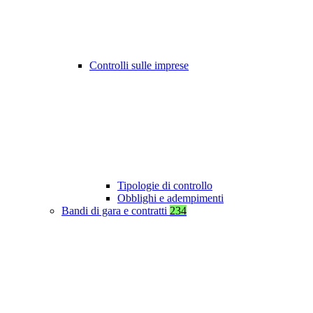
Controlli sulle imprese
Tipologie di controllo
Obblighi e adempimenti
Bandi di gara e contratti
234