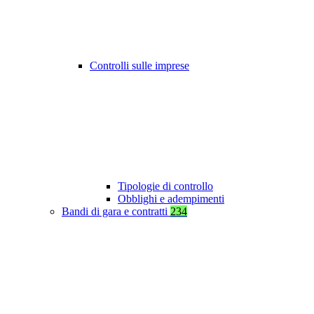
Controlli sulle imprese
Tipologie di controllo
Obblighi e adempimenti
Bandi di gara e contratti
234