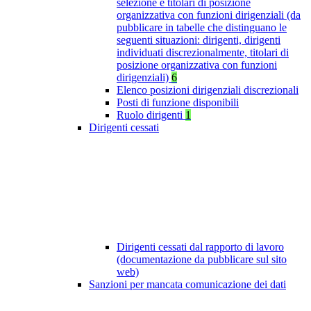
selezione e titolari di posizione
organizzativa con funzioni dirigenziali (da
pubblicare in tabelle che distinguano le
seguenti situazioni: dirigenti, dirigenti
individuati discrezionalmente, titolari di
posizione organizzativa con funzioni
dirigenziali)
6
Elenco posizioni dirigenziali discrezionali
Posti di funzione disponibili
Ruolo dirigenti
1
Dirigenti cessati
Dirigenti cessati dal rapporto di lavoro
(documentazione da pubblicare sul sito
web)
Sanzioni per mancata comunicazione dei dati