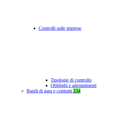
Controlli sulle imprese
Tipologie di controllo
Obblighi e adempimenti
Bandi di gara e contratti
234