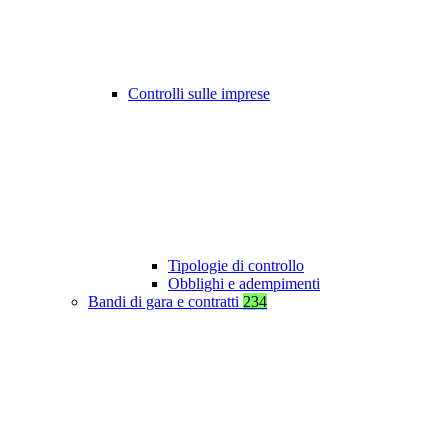
Controlli sulle imprese
Tipologie di controllo
Obblighi e adempimenti
Bandi di gara e contratti
234