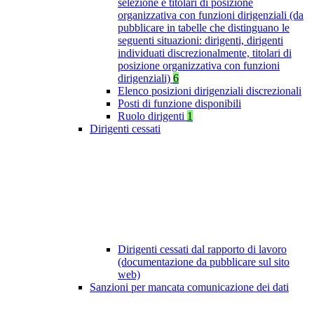
selezione e titolari di posizione
organizzativa con funzioni dirigenziali (da
pubblicare in tabelle che distinguano le
seguenti situazioni: dirigenti, dirigenti
individuati discrezionalmente, titolari di
posizione organizzativa con funzioni
dirigenziali)
6
Elenco posizioni dirigenziali discrezionali
Posti di funzione disponibili
Ruolo dirigenti
1
Dirigenti cessati
Dirigenti cessati dal rapporto di lavoro
(documentazione da pubblicare sul sito
web)
Sanzioni per mancata comunicazione dei dati