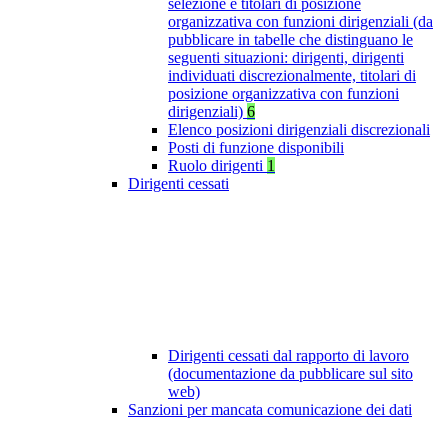
selezione e titolari di posizione
organizzativa con funzioni dirigenziali (da
pubblicare in tabelle che distinguano le
seguenti situazioni: dirigenti, dirigenti
individuati discrezionalmente, titolari di
posizione organizzativa con funzioni
dirigenziali)
6
Elenco posizioni dirigenziali discrezionali
Posti di funzione disponibili
Ruolo dirigenti
1
Dirigenti cessati
Dirigenti cessati dal rapporto di lavoro
(documentazione da pubblicare sul sito
web)
Sanzioni per mancata comunicazione dei dati