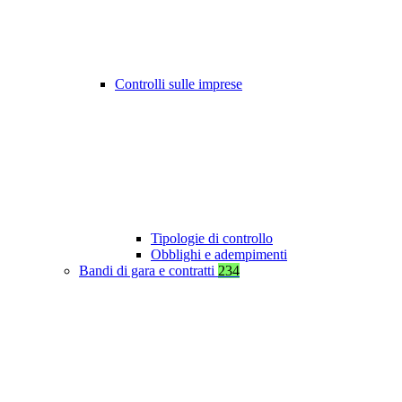
Controlli sulle imprese
Tipologie di controllo
Obblighi e adempimenti
Bandi di gara e contratti
234