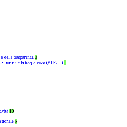
 e della trasparenza
3
rruzione e della trasparenza (PTPCT)
1
tività
10
stionale
6