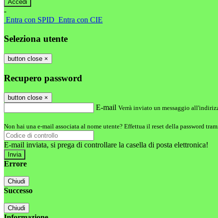
-
Entra con SPID
Entra con CIE
Seleziona utente
button close
×
Recupero password
button close
×
E-mail
Verrà inviato un messaggio all'indirizz
Non hai una e-mail associata al nome utente? Effettua il reset della password tram
E-mail inviata, si prega di controllare la casella di posta elettronica!
Errore
Chiudi
Successo
Chiudi
Informazione