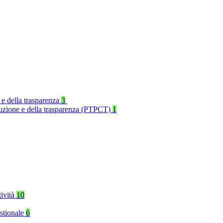
 e della trasparenza
3
rruzione e della trasparenza (PTPCT)
1
tività
10
stionale
6