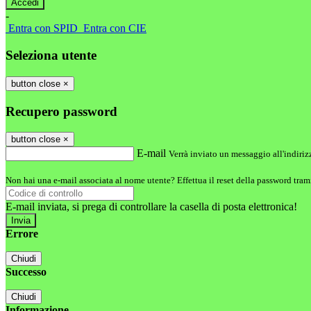
-
Entra con SPID
Entra con CIE
Seleziona utente
button close
×
Recupero password
button close
×
E-mail
Verrà inviato un messaggio all'indirizz
Non hai una e-mail associata al nome utente? Effettua il reset della password tram
E-mail inviata, si prega di controllare la casella di posta elettronica!
Errore
Chiudi
Successo
Chiudi
Informazione