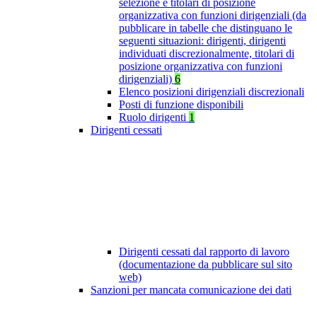
selezione e titolari di posizione
organizzativa con funzioni dirigenziali (da
pubblicare in tabelle che distinguano le
seguenti situazioni: dirigenti, dirigenti
individuati discrezionalmente, titolari di
posizione organizzativa con funzioni
dirigenziali)
6
Elenco posizioni dirigenziali discrezionali
Posti di funzione disponibili
Ruolo dirigenti
1
Dirigenti cessati
Dirigenti cessati dal rapporto di lavoro
(documentazione da pubblicare sul sito
web)
Sanzioni per mancata comunicazione dei dati