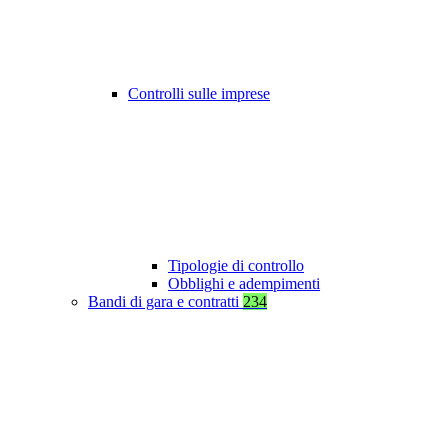
Controlli sulle imprese
Tipologie di controllo
Obblighi e adempimenti
Bandi di gara e contratti
234