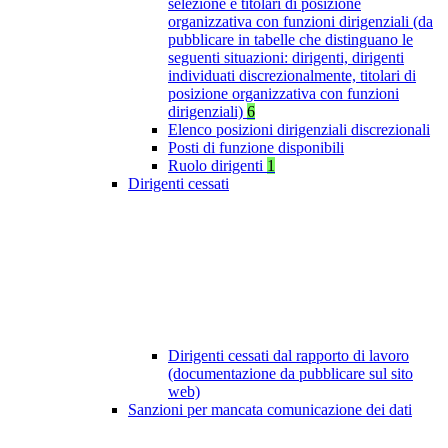
selezione e titolari di posizione
organizzativa con funzioni dirigenziali (da
pubblicare in tabelle che distinguano le
seguenti situazioni: dirigenti, dirigenti
individuati discrezionalmente, titolari di
posizione organizzativa con funzioni
dirigenziali)
6
Elenco posizioni dirigenziali discrezionali
Posti di funzione disponibili
Ruolo dirigenti
1
Dirigenti cessati
Dirigenti cessati dal rapporto di lavoro
(documentazione da pubblicare sul sito
web)
Sanzioni per mancata comunicazione dei dati