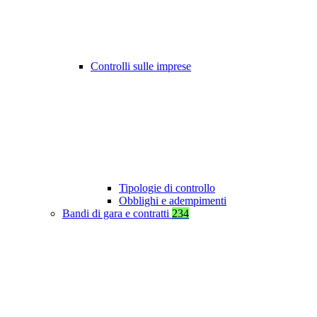
Controlli sulle imprese
Tipologie di controllo
Obblighi e adempimenti
Bandi di gara e contratti
234