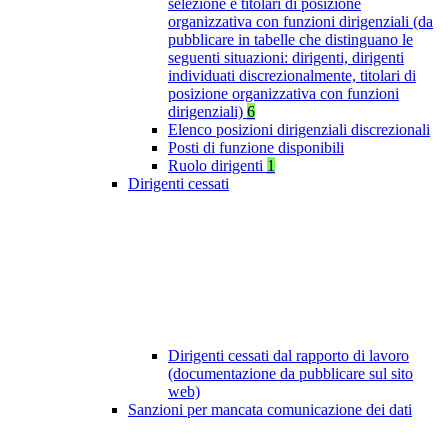
selezione e titolari di posizione
organizzativa con funzioni dirigenziali (da
pubblicare in tabelle che distinguano le
seguenti situazioni: dirigenti, dirigenti
individuati discrezionalmente, titolari di
posizione organizzativa con funzioni
dirigenziali)
6
Elenco posizioni dirigenziali discrezionali
Posti di funzione disponibili
Ruolo dirigenti
1
Dirigenti cessati
Dirigenti cessati dal rapporto di lavoro
(documentazione da pubblicare sul sito
web)
Sanzioni per mancata comunicazione dei dati