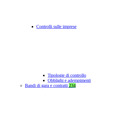
Controlli sulle imprese
Tipologie di controllo
Obblighi e adempimenti
Bandi di gara e contratti
234