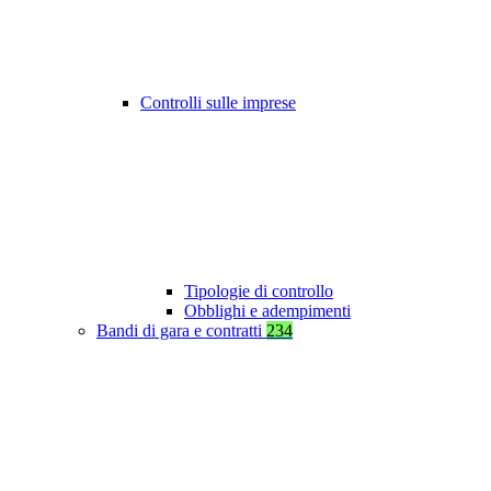
Controlli sulle imprese
Tipologie di controllo
Obblighi e adempimenti
Bandi di gara e contratti
234