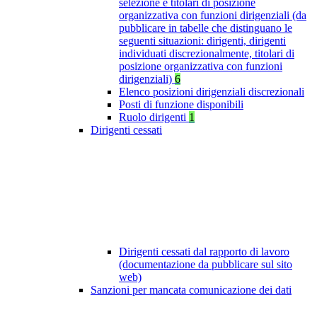
selezione e titolari di posizione
organizzativa con funzioni dirigenziali (da
pubblicare in tabelle che distinguano le
seguenti situazioni: dirigenti, dirigenti
individuati discrezionalmente, titolari di
posizione organizzativa con funzioni
dirigenziali)
6
Elenco posizioni dirigenziali discrezionali
Posti di funzione disponibili
Ruolo dirigenti
1
Dirigenti cessati
Dirigenti cessati dal rapporto di lavoro
(documentazione da pubblicare sul sito
web)
Sanzioni per mancata comunicazione dei dati