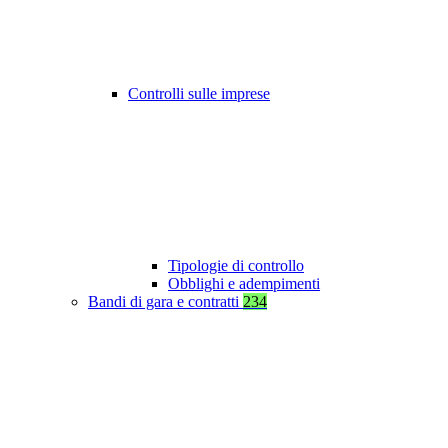
Controlli sulle imprese
Tipologie di controllo
Obblighi e adempimenti
Bandi di gara e contratti
234