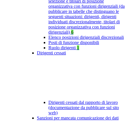
selezione e titolari di posizione
organizzativa con funzioni dirigenziali (da
pubblicare in tabelle che distinguano le
seguenti situazioni: dirigenti, dirigenti
individuati discrezionalmente, titolari di
posizione organizzativa con funzioni
dirigenziali)
6
Elenco posizioni dirigenziali discrezionali
Posti di funzione disponibili
Ruolo dirigenti
1
Dirigenti cessati
Dirigenti cessati dal rapporto di lavoro
(documentazione da pubblicare sul sito
web)
Sanzioni per mancata comunicazione dei dati