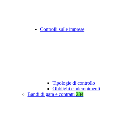
Controlli sulle imprese
Tipologie di controllo
Obblighi e adempimenti
Bandi di gara e contratti
234