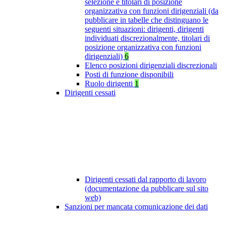
selezione e titolari di posizione
organizzativa con funzioni dirigenziali (da
pubblicare in tabelle che distinguano le
seguenti situazioni: dirigenti, dirigenti
individuati discrezionalmente, titolari di
posizione organizzativa con funzioni
dirigenziali)
6
Elenco posizioni dirigenziali discrezionali
Posti di funzione disponibili
Ruolo dirigenti
1
Dirigenti cessati
Dirigenti cessati dal rapporto di lavoro
(documentazione da pubblicare sul sito
web)
Sanzioni per mancata comunicazione dei dati