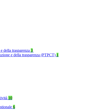
 e della trasparenza
3
rruzione e della trasparenza (PTPCT)
1
tività
10
stionale
6