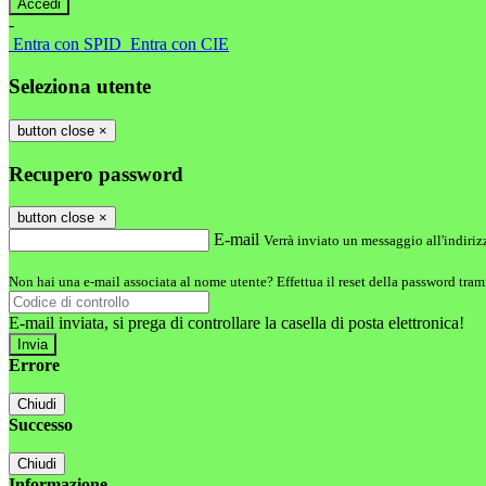
-
Entra con SPID
Entra con CIE
Seleziona utente
button close
×
Recupero password
button close
×
E-mail
Verrà inviato un messaggio all'indirizz
Non hai una e-mail associata al nome utente? Effettua il reset della password tram
E-mail inviata, si prega di controllare la casella di posta elettronica!
Errore
Chiudi
Successo
Chiudi
Informazione